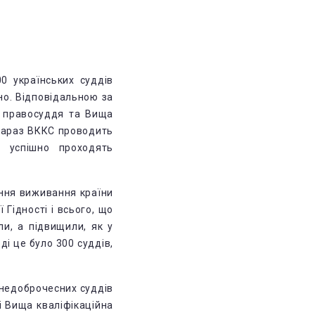
0 українських суддів
но. Відповідальною за
а правосуддя та Вища
 зараз ВККС проводить
в успішно проходять
ання виживання країни
Гідності і всього, що
ли, а підвищили, як у
ді це було 300 суддів,
 недоброчесних суддів
і Вища кваліфікаційна