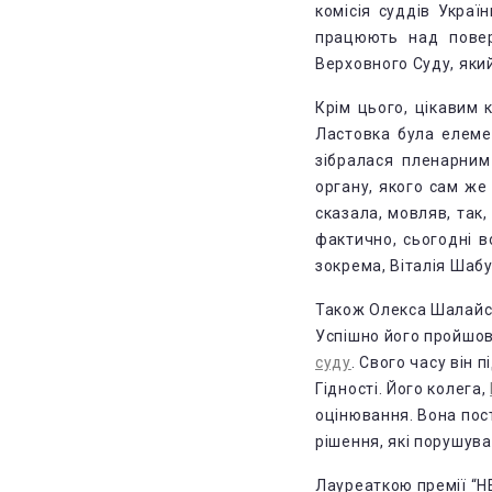
комісія суддів Украї
працюють над повер
Верховного Суду, яки
Крім цього, цікавим 
Ластовка була елеме
зібралася пленарним
органу, якого сам ж
сказала, мовляв, так,
фактично, сьогодні в
зокрема, Віталія Шабу
Також Олекса Шалайсь
Успішно його пройшо
суду
. Свого часу він
Гідності. Його колега,
оцінювання. Вона пос
рішення, які порушув
Лауреаткою премії “Н