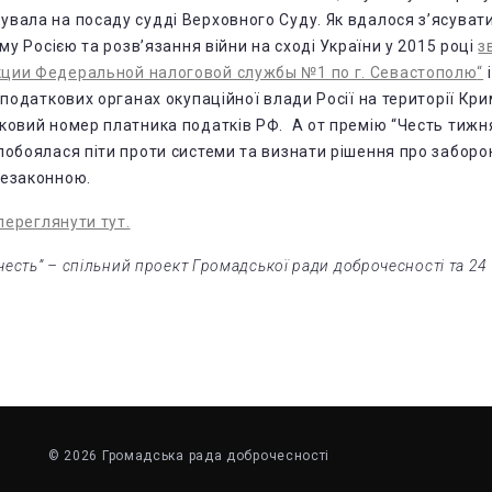
вала на посаду судді Верховного Суду. Як вдалося з’ясуват
иму Росією та розв’язання війни на сході України у 2015 році
з
ции Федеральной налоговой службы №1 по г. Севастополю
“
 податкових органах окупаційної влади Росії на території Кр
ковий номер платника податків РФ. А от премію “Честь тижня
побоялася піти проти системи та визнати рішення про заборо
незаконною.
переглянути тут.
честь” – спільний проект Громадської ради доброчесності та 24 
© 2026 Громадська рада доброчесності