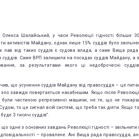
 Олекса Шалайський, у часи Революції гідності більше 30
ти активістів Майдану, однак лише 15% суддів було звільне
х лав від таких суддів є судова влада, а саме Вища рад
ія суддів. Саме ВРП залишила на посадах суддів Майдану, а
нювання, за результатами якого ці недоброчесні судді
ачив, що усунення суддів Майдану від правосуддя – це пит
е зло завжди повертається нахабнішим. Якщо після Революції 
кі були частиною репресивної машини, не те, що не покара
Судом, то це сигнал всій системі, що треба так діяти. Якщо то
буде 3 тисячі суддів”.
 що одне з основних завдань Революції гідності – звільнити
відповідальності – провалене. Ані Вища рада правосуддя, ан