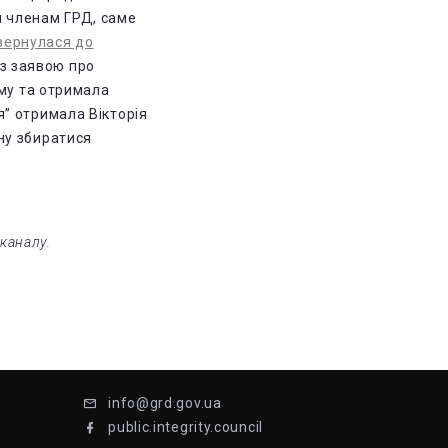
и членам ГРД, саме
вернулася до
із заявою про
иму та отримала
” отримала Вікторія
ну збиратися
каналу.
info@grd.gov.ua
public.integrity.council