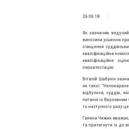
26.06.18
Як зазначив ведучий
виносили рішення про
очищення суддівськи
кваліфікаційна коміс
кваліфікаційне оці
переатестацію.
Віталій Шабунін зазн
як такої: “Непокаран
відбулося, суддів, я
питанні із Верховним 
то наступного разу це 
Галина Чижик вважає,
та притягнути їх до 