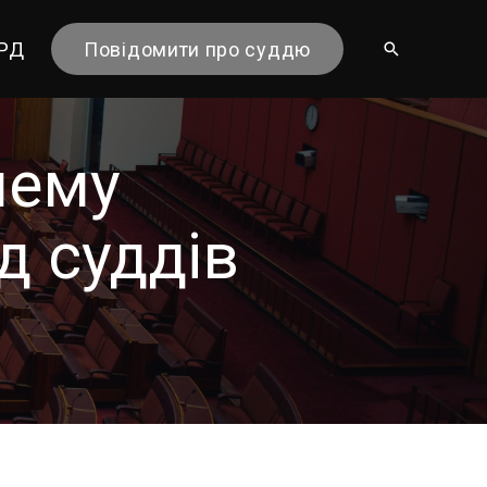
ГРД
Повідомити про суддю
лему
д суддів