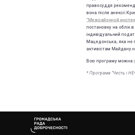
правосуддя рекоменду
вона після анексії Кр
“Межрайонной инспек
постановку на облік в
індивідуальний подат
Мацедонська, яка не 
активістам Майдану 
Всю програму можна
* Програма “Честь і НЕ