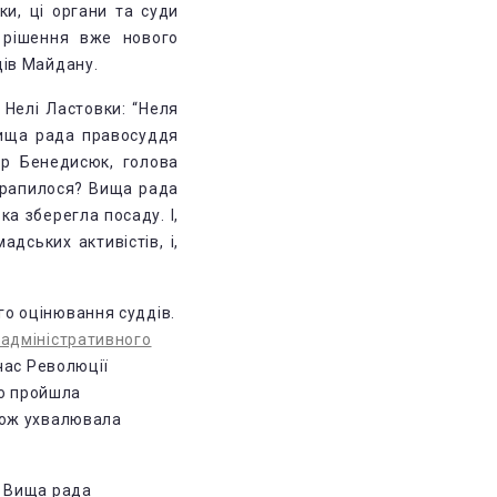
ки, ці органи та суди
 рішення вже нового
дів Майдану.
 Нелі Ластовки: “Неля
Вища рада правосуддя
ор Бенедисюк, голова
трапилося? Вища рада
ка зберегла посаду. І,
дських активістів, і,
о оцінювання суддів.
 адміністративного
час Революції
но пройшла
кож ухвалювала
у Вища рада