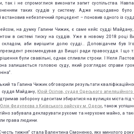
ни, так і не спромоглися виконати запит суспільства. Навпа
ненням таких суддів у систему. Адже нещодавно було
й встановив небезпечний прецедент – поновив одного із суд
кейсом, на думку Галини Чижик, є саме кейс судді Майдану,
нтом в системі тиску на суддів. Уже в новому 2018 році 
 складом, аби вирішити долю судді… Доповідачем був Іг
е президент рекомендував до Вищої ради правосуддя. І що 
 рішення були свавільні, однак спливли строки. І Неля Ластов
она залишається головою суду, який розглядає справи грома
ніна”.
кий та Галина Чижик обговорили результати кваліфікаційног
в суддя Майдану,
Юрій Осіпов, суддя Одеського апеляційного
 підтримав заборону одеситам збиратися на вулицях міста під 
Юлія Федулеєва з Київського райсуду м. Одеси
, також успіш
тійно забувала декларувати рухоме та нерухоме майно, а та
али права людини.
Ечесть тижня” стала Валентина Сімоненко, яку минулого рок