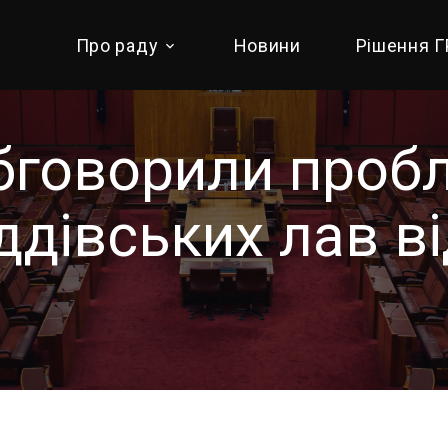
Про раду
Новини
Рішення 
бговорили проб
дівських лав ві