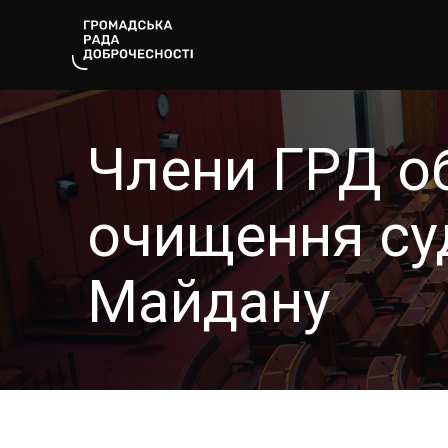
Члени ГРД о
очищення суд
Майдану