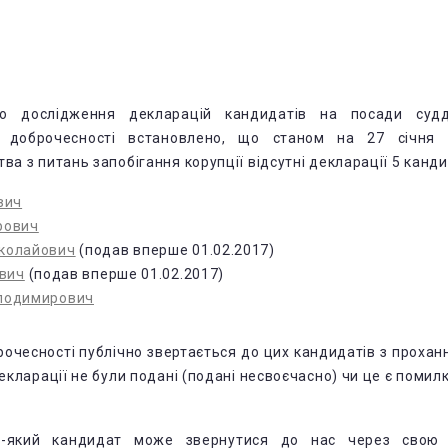
го дослідження декларацій кандидатів на посади судд
 доброчесності встановлено, що станом на 27 січня н
ва з питань запобігання корупції відсутні декларації 5 канди
вич
рович
колайович
(подав вперше 01.02.2017)
ович
(подав вперше 01.02.2017)
олодимирович
очесності публічно звертається до цих кандидатів з проха
декларації не були подані (подані несвоєчасно) чи це є поми
ь-який кандидат може звернутися до нас через свою 