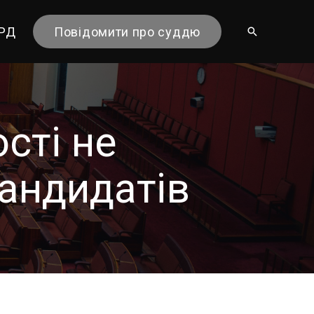
ГРД
Повідомити про суддю
сті не
кандидатів