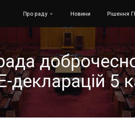
Про раду
Новини
Рішення 
рада доброчесно
-декларацій 5 