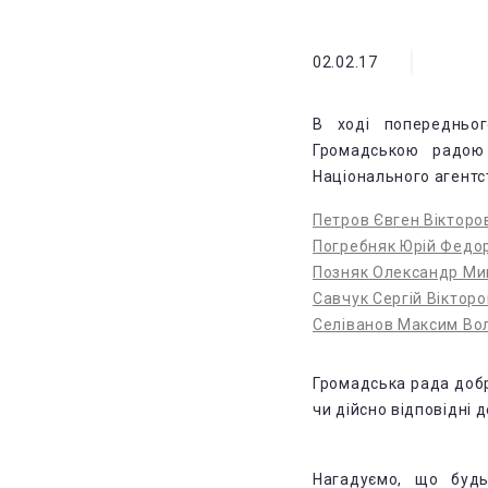
02.02.17
В ході попередньо
Громадською радою
Національного агентст
Петров Євген Вікторо
Погребняк Юрій Федо
Позняк Олександр Ми
Савчук Сергій Віктор
Селіванов Максим В
Громадська рада добр
чи дійсно відповідні 
Нагадуємо, що буд