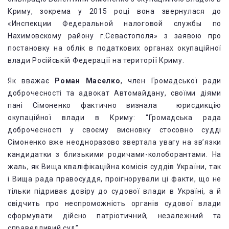
Криму, зокрема у 2015 році вона звернулася до
«Инспекции Федеральной налоговой службы по
Нахимовскому району г.Севастополя» з заявою про
постановку на облік в податкових органах окупаційної
влади Російській Федерації на території Криму.
Як вважає
Роман Маселко
, член Громадської ради
доброчесності та адвокат Автомайдану, своїми діями
пані Сімоненко фактично визнала юрисдикцію
окупаційної влади в Криму: “Громадська рада
доброчесності у своєму висновку стосовно судді
Сімоненко вже неодноразово звертала увагу на зв’язки
кандидатки з близькими родичами-колоборантами. На
жаль, як Вища кваліфікаційна комісія суддів України, так
і Вища рада правосуддя, проігнорували ці факти, що не
тільки підриває довіру до судової влади в Україні, а й
свідчить про неспроможність органів судової влади
сформувати дійсно патріотичний, незалежний та
справедливий суд”.