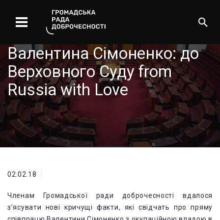
Валентина Сімоненко: до
Верховного Суду from
Russia with Love
02.02.18
Членам Громадської ради доброчесності вдалося
з’ясувати нові кричущі факти, які свідчать про пряму
співпрацю Валентини Сімоненко з окупаційною владою в