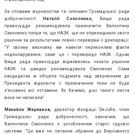
За словами журналістки та членкині Громадської ради
доброчесності
Наталії Соколенко,
Вища рада
правосуддя рекомендувала призначити Валентину
Сімоненко попри те, що НАЗК ще не оприлюднило свого
рішення за результатами повної перевірки її декларації:
“У своєму висновку ми навели переконливі факти
недекларування, саме це і перевірядо НАЗК. Однак
Вища рада правосуддя відмовилась чекати рішення
НАЗК та швидко рекомендувала Сімоненко. Сама
кандидатка ж обіцяла подумати над зверненням до
Президента відкласти її призначення поки не буде
з’ясовано всі оставини.
Як бачимо, досі такого листа
вона не написала”.
Михайло Жернаков,
директор Фундації DeJuRe, член
Громадської ради доброчесності, зазначив, що
Валентина Сімоненко є уособленням старої судової
системи
. “Це вже не питання обрання до Верховного