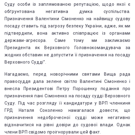
Суду особи із заплямованою репутацією, щодо якої є
обґрунтована негативна думка суспільства.
Призначення Валентини Сімоненко на найвищу судову
посаду ставить під загрозу безпеку України, адже, як ми
підтвердили, вона активно співпрацює із органами
держави-агресора. Саме тому ми закликаємо
Президента як Верховного Головнокомандувача за
жодних обставин не допустити її призначення на посаду
Верховного Судді”.
Нагадаємо, перед новорічними святами Вища рада
правосуддя дала зелене світло Валентині Сімоненко і
внесла Президентові Петру Порошенку подання про
призначення пані Сімоненко на посаду судді Верховного
Суду. Під час розгляду її кандидатури у ВРП членкиня
ГРД Наталя Соколенко намагалася довести, що
призначення недоброчесної судді може негативно
відзначитися на рівні довіри до судової влади. Однак
члени ВРП свідомо проігнорували цей факт.