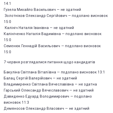
14:1
Гузела Михайло Васильович — не здатний
Золотніков Олександр Сергійович — подолано висновок
15:0
Калініч Наталія Іванівна — не здатний
Калініченко Наталія Вадимівна — подолано висновок
15:0
Семенюк Геннадій Васильович — подолано висновок
15:0
7 червня розглядалися питання щодо кандидатів
Бакуліна Світлана Віталіївна — подолано висновок 13:1
Балац Сергій Валерійович — не здатний
Владимиренко Світлана Вячеславівна — не здатна
Гарський Олександр Вячеславович — не здатний
Давиденко Едуард Володимирович — подолано
висновок 11:3
Демяносов Олександр Власович — не здатний