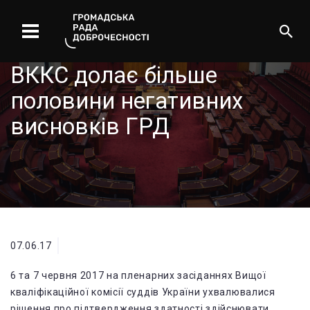
ВККС долає більше
половини негативних
висновків ГРД
07.06.17
6 та 7 червня 2017 на пленарних засіданнях Вищої
кваліфікаційної комісії суддів України ухвалювалися
рішення про підтвердження здатності здійснювати