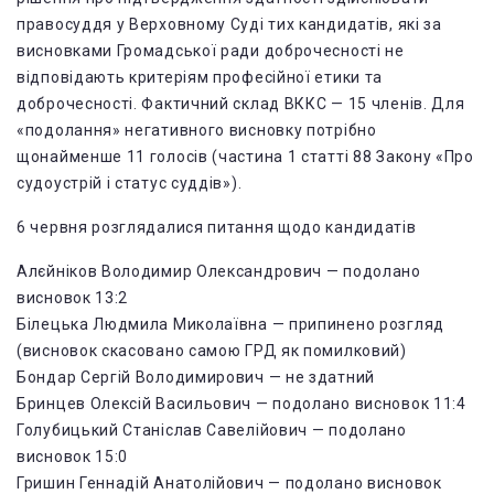
правосуддя у Верховному Суді тих кандидатів, які за
висновками Громадської ради доброчесності не
відповідають критеріям професійної етики та
доброчесності. Фактичний склад ВККС — 15 членів. Для
«подолання» негативного висновку потрібно
щонайменше 11 голосів (частина 1 статті 88 Закону «Про
судоустрій і статус суддів»).
6 червня розглядалися питання щодо кандидатів
Алєйніков Володимир Олександрович — подолано
висновок 13:2
Білецька Людмила Миколаївна — припинено розгляд
(висновок скасовано самою ГРД як помилковий)
Бондар Сергій Володимирович — не здатний
Бринцев Олексій Васильович — подолано висновок 11:4
Голубицький Станіслав Савелійович — подолано
висновок 15:0
Гришин Геннадій Анатолійович — подолано висновок