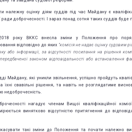
дану та завдань судової реформи.
и належну оцінку діям суддів під час Майдану є кваліфік
 ради доброчесності. І зараз понад сотня таких суддів буде
2018 року ВККС внесла зміни у Положення про поря
інювання
відповідно до яких
“комісія не надає оцінку судовим 
вку або інформації, за відсутності посилання на рішення ком
 передбаченої законом відповідальності або встановлення ф
удді Майдану, які уникли звільнення, успішно пройдуть квалі
а їхні свавільні рішення, та навіть не розглядатиме висн
ню недоброчесність.
рочесності нагадує членам Вищої кваліфікаційної комісі
мірюється винятково відсутністю притягнення до відповід
касувати такі зміни до Положення та почати належно ви