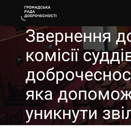
Звернення до
комісії судд
доброчесност
яка допомож
уникнути зві