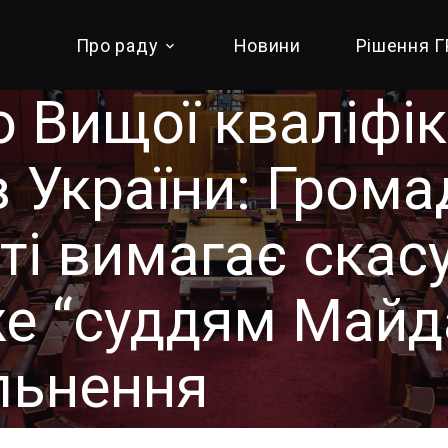
Про раду
Новини
Рішення 
 Вищої кваліфік
ів України: Гром
і вимагає скас
е “суддям Майд
льнення