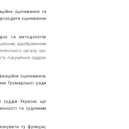
аційне оцінювання та
 проходити оцінювання
док та методологію
рішенням, відображеним
петентного органу про
акту порушення суддею
фікаційне оцінювання,
овки Громадської ради
ї суддів України, що
альності та судовими
конувати ту функцію,