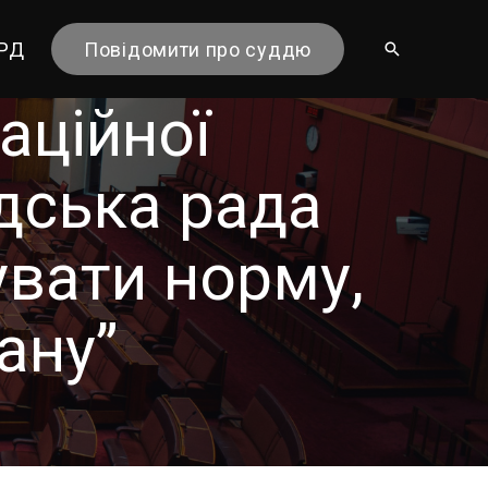
ГРД
Повідомити про суддю
аційної
адська рада
увати норму,
ану”