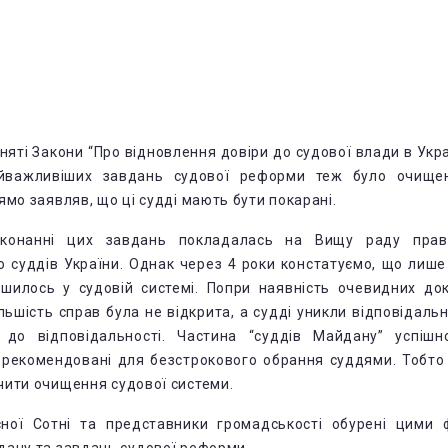
няті Закони “Про відновлення довіри до судової влади в Укр
йважливіших завдань судової реформи теж було очищен
мо заявляв, що ці судді мають бути покарані.
конанні цих завдань покладалась на Вищу раду пра
ію суддів України. Однак через 4 роки констатуємо, що лише
ишилось у судовій системі. Попри наявність очевидних док
льшість справ була не відкрита, а судді уникли відповідальн
я до відповідальності. Частина “суддів Майдану” успіш
 рекомендовані для безстрокового обрання суддями. Тобто 
ити очищення судової системи.
ної Сотні та представники громадськості обурені цими