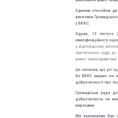
виконання вимог Май
Єдиним способом дат
висновки Громадської
у ВККС.
Однак, 13 лютого 
кваліфікаційного оц
у відповідному висно
притягнення судді до
вимог законодавства”
.
Це означає, що усі с
бо ВККС закриє очі н
доброчесності про їх
Громадська рада доб
доброчесність не ви
вироками.
Ми закликаємо Вас с