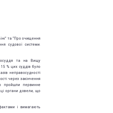
аїні” та “Про очищення
ня судової системи.
восуддя та на Вищу
 15 % цих суддів було
азів неправосудності
ості через закінчення
но пройшли первинне
ці органи довели, що
 фактами і вимагають