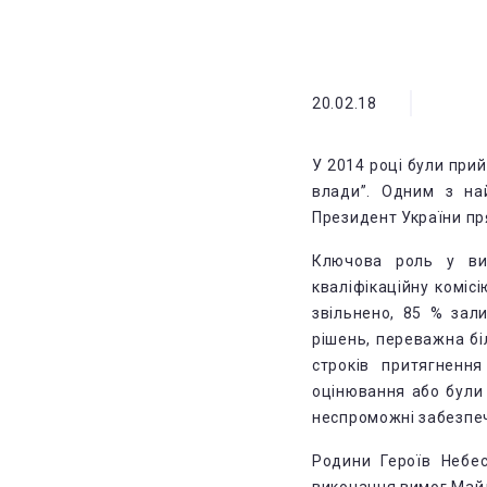
20.02.18
У 2014 році були прий
влади”. Одним з на
Президент України пря
Ключова роль у ви
кваліфікаційну коміс
звільнено, 85 % зал
рішень, переважна бі
строків притягненн
оцінювання або були
неспроможні забезпеч
Родини Героїв Небес