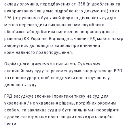
складу злочинів, передбачених ст. 358 (підроблення та
використання завідомо підробленого документа) та ст.
376 (втручання в будь-якій формі в діяльність судді з
метою перешкодити виконанню ним службових
обов’язків або добитися винесення неправосудного
рішення) КК України. Відповідно, члени ГРД мають намір
звернутись до поліції із заявою про вчинення
кримінального правопорушення.
Окрім цього, дякуємо за пильність Сумському
апеляційному суду та рекомендуємо звернутися до ВРП
та генпрокурора, щоб повідомити про втручання у
діяльність суду.
ГРД засуджує злочинні практики тиску на суд для
ухвалення / не ухвалення рішень, потрібних окремим
особам, та закликає суддів бути пильними і перевіряти
адреси електронних пошт, звідки приходять подібні
листи.