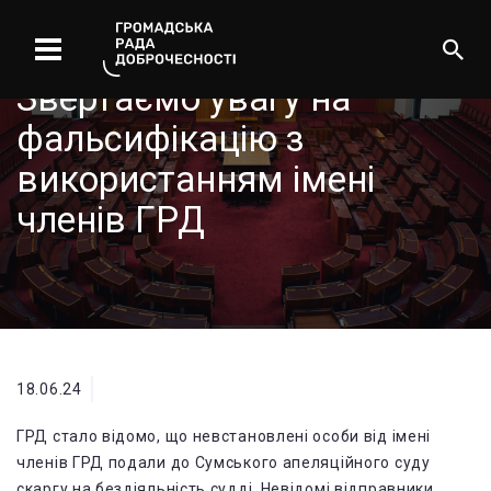
Звертаємо увагу на
фальсифікацію з
використанням імені
членів ГРД
18.06.24
ГРД стало відомо, що невстановлені особи від імені
членів ГРД подали до Сумського апеляційного суду
скаргу на бездіяльність судді. Невідомі відправники