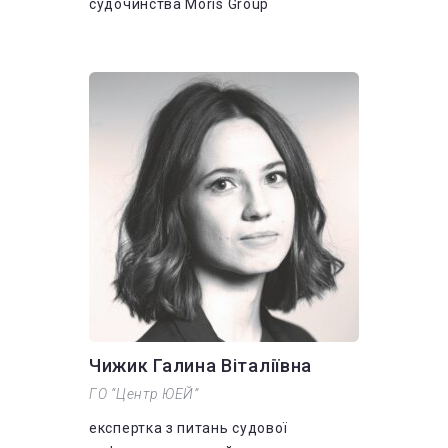
судочинства Moris Group
Чижик Галина Віталіївна
ГО “Центр ЮЕЙ”
експертка з питань судової