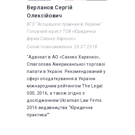
Верланов Сергій
Олексійович
ВГО “Асоціацією правників України”.
Головний юрист ТОВ «Юридична
фірма Саєнко Харенко»
Склав повноваження: 26.07.2018
"Адвокат в АО «Саєнко Харенко»,
Співголова Американської торгової
палати в Україні. Рекомендований у
сфері оподаткування в України
міжнародним рейтингом The Legal
500, 2016, а також згідно з
дослідженням Ukrainian Law Firms
2016 видавництва “Юридична
практика”"