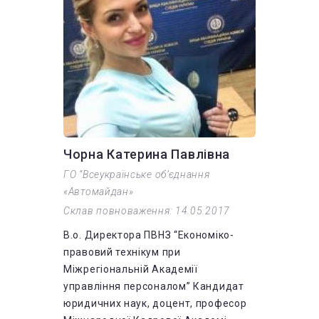
Чорна Катерина Павлівна
ГО “Всеукраїнське об’єднання
«Автомайдан»
Склав повноваження: 14.05.2017
В.о. Директора ПВНЗ “Економіко-
правовий технікум при
Міжрегіональній Академії
управління персоналом” Кандидат
юридичних наук, доцент, професор