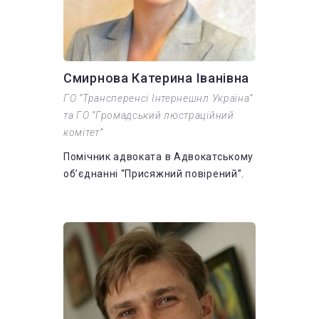
Смирнова Катерина Іванівна
ГО “Трансперенсі Інтернешнл Україна”
та ГО “Громадський люстраційний
комітет”
Помічник адвоката в Адвокатському
об’єднанні “Присяжний повірений”.