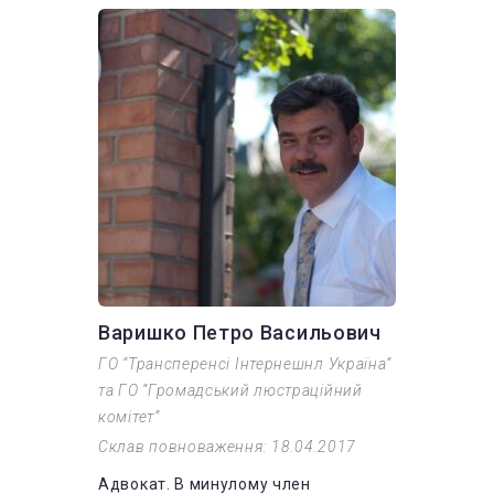
Варишко Петро Васильович
ГО “Трансперенсі Інтернешнл Україна”
та ГО “Громадський люстраційний
комітет”
Склав повноваження: 18.04.2017
Адвокат. В минулому член