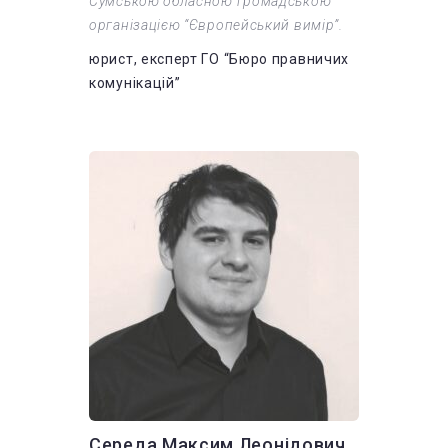
Сумською обласною громадською
організацією “Європейський вимір”.
юрист, експерт ГО “Бюро правничих
комунікацій”
Середа Максим Леонідович