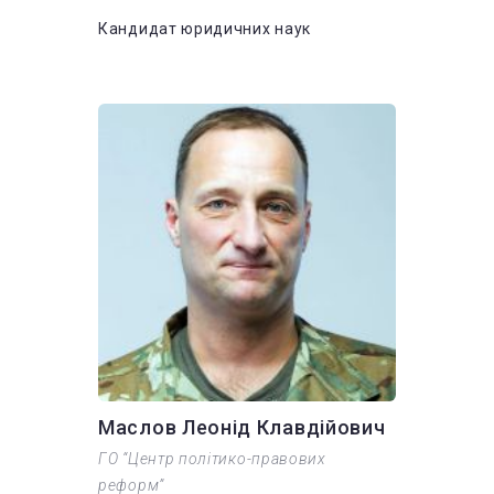
Кандидат юридичних наук
Маслов Леонід Клавдійович
ГО “Центр політико-правових
реформ”