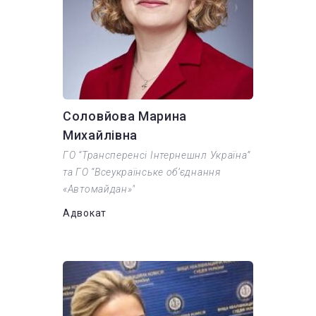
Соловйова Марина
Михайлівна
ГО “Трансперенсі Інтернешнл Україна”
та ГО “Всеукраїнське об’єднання
«Автомайдан»"
Адвокат