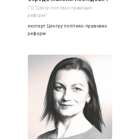
ГО “Центр політико-правових
реформ”
експерт Центру політико-правових
реформ