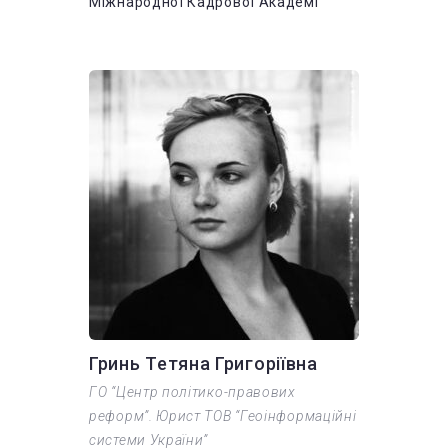
Міжнародної Кадрової Академі
Гринь Тетяна Григоріївна
ГО “Центр політико-правових
реформ”. Юрист ТОВ “Геоінформаційні
системи України”