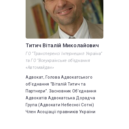
Титич Віталій Миколайович
ГО “Трансперенсі Інтернешнл Україна”
та ГО “Всеукраїнське об’єднання
«Автомайдан»
Адвокат, Голова Адвокатського
об’єднання “Віталій Титич та
Партнери”. Засновник Об’єднання
Адвокатів Адвокатська Дорадча
Група (Адвокати Небесної Сотні)
Член Асоціації правників України