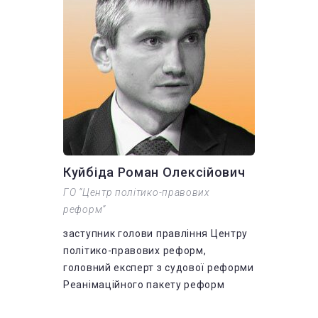
Куйбіда Роман Олексійович
ГО “Центр політико-правових
реформ”
заступник голови правління Центру
політико-правових реформ,
головний експерт з судової реформи
Реанімаційного пакету реформ