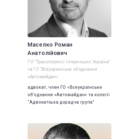
Маселко Роман
Анатолійович
ГО “Трансперенсі Інтернешнл Україна”
та ГО “Всеукраїнське об’єднання
«Автомайдан»
адвокат, член ГО «Всеукраїнське
об’єднання «Автомайдан» та колегії
“Адвокатська дорадча група”