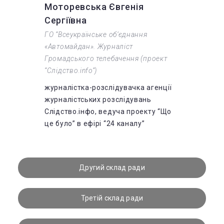
Моторевська Євгенія
Сергіївна
ГО “Всеукраїнське об’єднання
«Автомайдан». Журналіст
Громадського телебачення (проект
“Слідство.info”)
журналістка-розслідувачка агенції
журналістських розслідувань
Слідство.інфо, ведуча проекту “Що
це було” в ефірі “24 каналу”
Другий склад ради
Третій склад ради