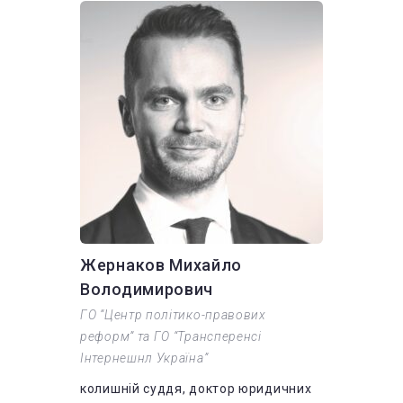
Жернаков Михайло
Володимирович
ГО “Центр політико-правових
реформ” та ГО “Трансперенсі
Інтернешнл Україна”
колишній суддя, доктор юридичних