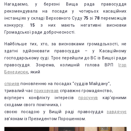
Нагадаємо, у березні Вища рада правосуддя
рекомендувала на посади у чотирьох касаційних
інстанціях у складі Верховного Суду
75
зі
78
переможців
конкурсу.
15
з них мають негативні висновки
Громадської ради доброчесності.
Найбільше тих, хто, за висновками громадськості, не
здатні здійснювати правосуддя – у Касаційному
господарському суді. Троє перейшли до ВС із Вищої ради
правосуддя. Зокрема, колишній голова ВРП
Ігор
Бенедисюк
, який
сприяв
поновленню на посадах “суддів Майдану”,
тривалий час
приховував
справжнє громадянство,
всупереч конфлікту інтересів
просунув
кар’єрними
сходами свого помічника, і
своєю посадою у Вищій раді правосуддя
завдячує
зв’язкам із Президентом Порошенком.