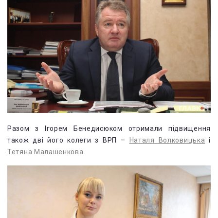
Разом з Ігорем Бенедисюком отримали підвищення
також дві його колеги з ВРП –
Наталя Волковицька
і
Тетяна Малашенкова
.