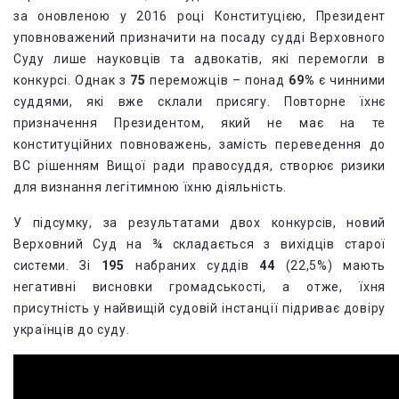
за оновленою у 2016 році Конституцією, Президент
уповноважений призначити на посаду судді Верховного
Суду лише науковців та адвокатів, які перемогли в
конкурсі. Однак з
75
переможців – понад
69%
є чинними
суддями, які вже склали присягу. Повторне їхнє
призначення Президентом, який не має на те
конституційних повноважень, замість переведення до
ВС рішенням Вищої ради правосуддя, створює ризики
для визнання легітимною їхню діяльність.
У підсумку, за результатами двох конкурсів, новий
Верховний Суд на ¾ складається з вихідців старої
системи. Зі
195
набраних суддів
44
(22,5%) мають
негативні висновки громадськості, а отже, їхня
присутність у найвищій судовій інстанції підриває довіру
українців до суду.