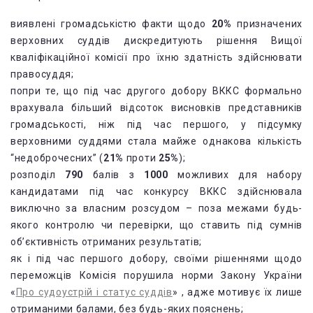
виявлені громадськістю факти щодо
20%
призначених
верховних суддів дискредитують рішення Вищої
кваліфікаційної комісії про їхню здатність здійснювати
правосуддя;
попри те, що під час другого добору ВККС формально
врахувала більший відсоток висновків представників
громадськості, ніж під час першого, у підсумку
верховними суддями стала майже однакова кількість
“недоброчесних” (
21%
проти
25%
);
розподіл
790
балів з
1000
можливих для набору
кандидатами під час конкурсу ВККС здійснювала
виключно за власним розсудом – поза межами будь-
якого контролю чи перевірки, що ставить під сумнів
об’єктивність отриманих результатів;
як і під час першого добору, своїми рішеннями щодо
переможців Комісія порушила норми Закону України
«
Про судоустрій і статус суддів
» , адже мотивує їх лише
отриманими балами, без будь-яких пояснень;