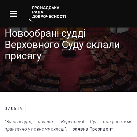
Новообрані судді
Верховного Суду склали
присягу
07.05.19
“
Відсьогодні, нарешті, Верховний Суд працюватиме
практично у повному складі
”, – заявив Президент.