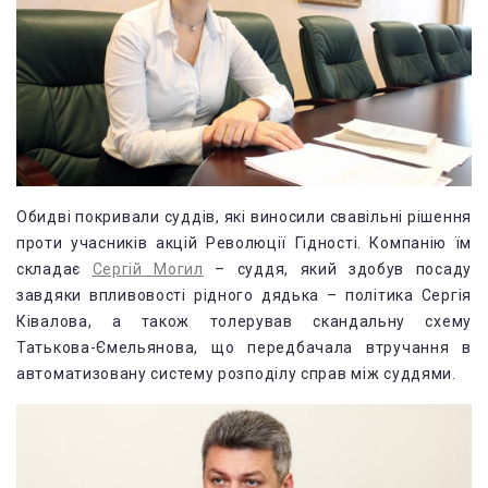
Обидві покривали суддів, які виносили свавільні рішення
проти учасників акцій Революції Гідності. Компанію їм
складає
Сергій Могил
– суддя, який здобув посаду
завдяки впливовості рідного дядька – політика Сергія
Ківалова, а також толерував скандальну схему
Татькова-Ємельянова, що передбачала втручання в
автоматизовану систему розподілу справ між суддями.